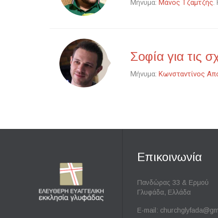
Μήνυμα:
Μάνος Τζαμτζής
.
Σοφία για τις σ
Μήνυμα:
Κωνσταντίνος Απ
Επικοινωνία
Πανδώρας 33 & Ερμού
Γλυφάδα, Ελλάδα
E-mail:
churchglyfada@gm