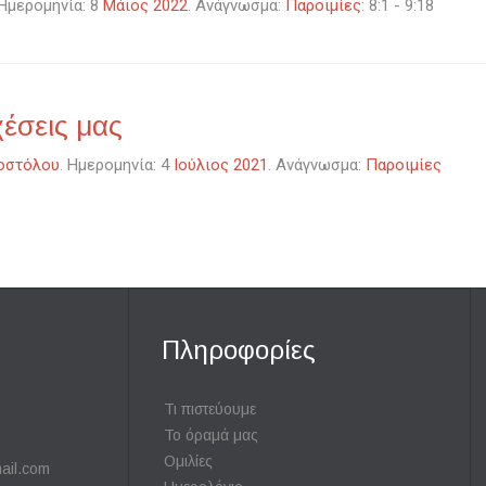
 Ημερομηνία: 8
Μάιος 2022
. Ανάγνωσμα:
Παροιμίες
: 8:1 - 9:18
χέσεις μας
οστόλου
. Ημερομηνία: 4
Ιούλιος 2021
. Ανάγνωσμα:
Παροιμίες
Πληροφορίες
Τι πιστεύουμε
Το όραμά μας
Ομιλίες
ail.com