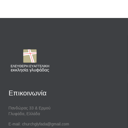
Επικοινωνία
Πανδώρας 33 & Ερμού
Γλυφάδα, Ελλάδα
E-mail:
churchglyfada@gmail.com