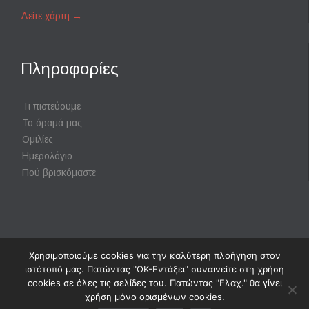
Δείτε χάρτη
→
Πληροφορίες
Τι πιστεύουμε
Το όραμά μας
Ομιλίες
Ημερολόγιο
Πού βρισκόμαστε
Χρησιμοποιούμε cookies για την καλύτερη πλοήγηση στον
Powered by
Digisol Ltd.
|
Χρήση Cookies
ιστότοπό μας. Πατώντας "ΟΚ-Εντάξει" συναινείτε στη χρήση
cookies σε όλες τις σελίδες του. Πατώντας "Ελαχ." θα γίνει
χρήση μόνο ορισμένων cookies.
↑