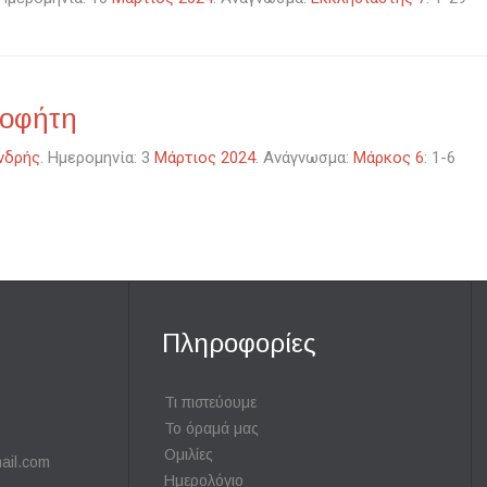
ροφήτη
νδρής
. Ημερομηνία: 3
Μάρτιος 2024
. Ανάγνωσμα:
Μάρκος 6
: 1-6
Πληροφορίες
Τι πιστεύουμε
Το όραμά μας
Ομιλίες
ail.com
Ημερολόγιο