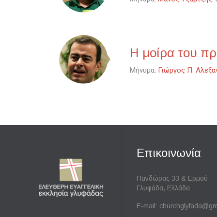
Η μοίρα του π
Μήνυμα:
Γιώργος Π. Αλεξα
Επικοινωνία
Πανδώρας 33 & Ερμού
Γλυφάδα, Ελλάδα
E-mail:
churchglyfada@gm