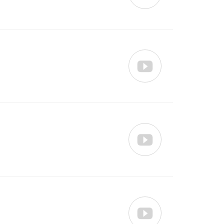


