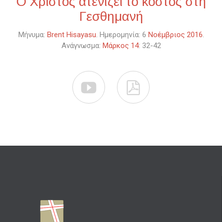
Ο Χριστός ατενίζει το κόστος στη
Γεσθημανή
Μήνυμα:
Brent Hisayasu
. Ημερομηνία: 6
Νοέμβριος 2016
.
Ανάγνωσμα:
Μάρκος 14
: 32-42

