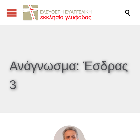

Ανάγνωσμα:
Έσδρας
3