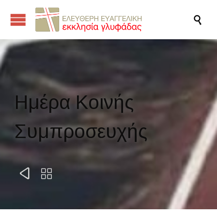

Ημέρα Κοινής
Συμπροσευχής

