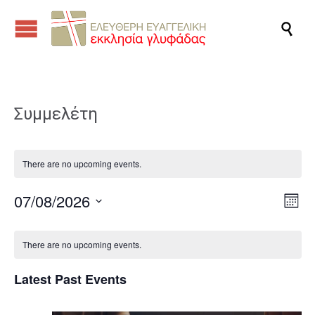

Συμμελέτη
There are no upcoming events.
07/08/2026
Vie
Eve
Month
Vie
Navi
Select
Calendar
Nav
date.
There are no upcoming events.
of
Events
Latest Past Events