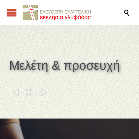

Μελέτη & προσευχή


