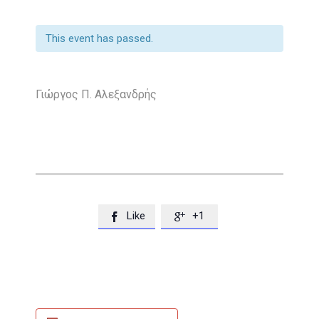
This event has passed.
Γιώργος Π. Αλεξανδρής
Like
+1

