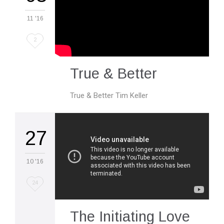
11 '16
Love
2
it
True & Better
True & Better Tim Keller
27
10 '16
Love
24
it
The Initiating Love