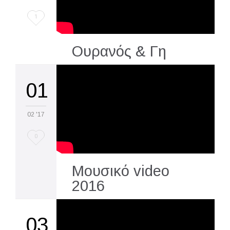
Love
1
it
Ουρανός & Γη
01
02 '17
Love
0
it
Μουσικό video
2016
03